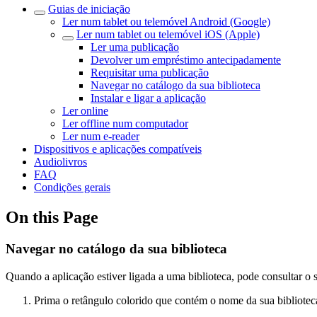
Guias de iniciação
Ler num tablet ou telemóvel Android (Google)
Ler num tablet ou telemóvel iOS (Apple)
Ler uma publicação
Devolver um empréstimo antecipadamente
Requisitar uma publicação
Navegar no catálogo da sua biblioteca
Instalar e ligar a aplicação
Ler online
Ler offline num computador
Ler num e-reader
Dispositivos e aplicações compatíveis
Audiolivros
FAQ
Condições gerais
On this Page
Navegar no catálogo da sua biblioteca
Quando a aplicação estiver ligada a uma biblioteca, pode consultar o 
Prima o retângulo colorido que contém o nome da sua bibliote