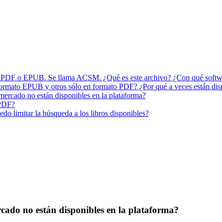
ivo PDF o EPUB. Se llama ACSM. ¿Qué es este archivo? ¿Con qué softw
 formato EPUB y otros sólo en formato PDF? ¿Por qué a veces están di
 mercado no están disponibles en la plataforma?
 PDF?
do limitar la búsqueda a los libros disponibles?
ercado no están disponibles en la plataforma?