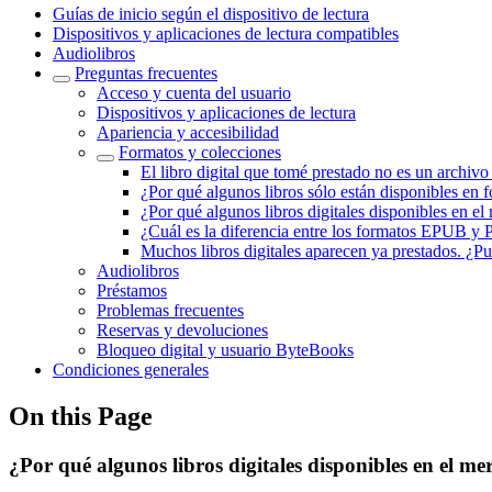
Guías de inicio según el dispositivo de lectura
Dispositivos y aplicaciones de lectura compatibles
Audiolibros
Preguntas frecuentes
Acceso y cuenta del usuario
Dispositivos y aplicaciones de lectura
Apariencia y accesibilidad
Formatos y colecciones
El libro digital que tomé prestado no es un arch
¿Por qué algunos libros sólo están disponibles en
¿Por qué algunos libros digitales disponibles en el
¿Cuál es la diferencia entre los formatos EPUB y
Muchos libros digitales aparecen ya prestados. ¿Pue
Audiolibros
Préstamos
Problemas frecuentes
Reservas y devoluciones
Bloqueo digital y usuario ByteBooks
Condiciones generales
On this Page
¿Por qué algunos libros digitales disponibles en el m