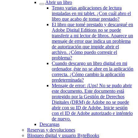
Abrir un libro
Tengo varias aplicaciones de lectura
instaladas en mi tablet. ¿Con cuál abro el
libro que acabo de tomar prestado?
El libro que tomé prestado y descargué en
Adobe Digital Editions no se puede
transferir a mi lector de libros. Aparece un
mensaje de error que indica un problema
de autorización que impide abrir el
archivo. ¿Cómo puedo corregir el
problema?
Cuando descargo un libro digital en mi
ordenador, éste no se abre en la aplicación
correcta. ¿Cómo cambio la aplicación
predeterminada?
Mensaje de error: ¡Ups! No se pudo abrir
este documento. Este documento está
protegido por la Gestión de Derechos
Digitales (DRM) de Adobe no se puede
abrir con su ID de Adobe. Inicie sesión
con el ID de Adobe autorizado e inténtelo
de nuevo.
Descargas
Reservas y devoluciones
Bloqueo digital y usuario ByteBooks